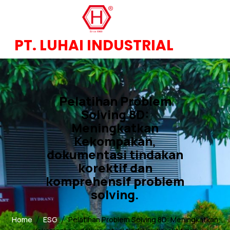
PT. LUHAI INDUSTRIAL
Pelatihan Problem
Solving 8D:
Meningkatkan
Kekompakan,
dokumentasi tindakan
korektif dan
komprehensif problem
solving.
Home
ESG
Pelatihan Problem Solving 8D: Meningkatkan